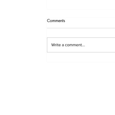
Comments
Write a comment...
Laundry Buffet Package For
2026
© 2023 by Ponto Pet. Proudly cre